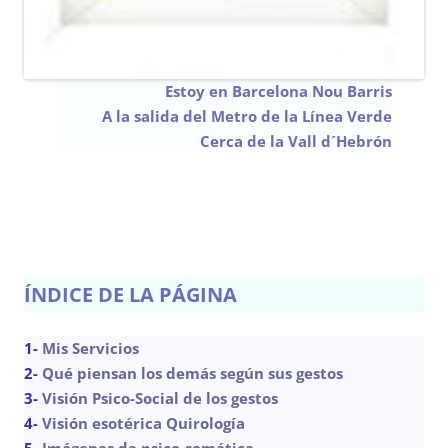
Estoy en Barcelona Nou Barris
A la salida del Metro de la Línea Verde
Cerca de la Vall d´Hebrón
ÍNDICE DE LA PÁGINA
1-
Mis Servicios
2-
Qué piensan los demás según sus gestos
3-
Visión Psico-Social de los gestos
4-
Visión esotérica Quirología
5-
Imágenes de psico-somática